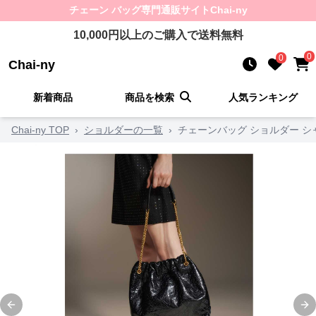
チェーン バッグ
専門通販サイト
Chai-ny
10,000
円以上のご購入で送料無料
0
0
Chai-ny
新着商品
商品を検索
人気ランキング
Chai-ny TOP
›
ショルダーの一覧
›
チェーンバッグ ショルダー 
Previous slide
Ne