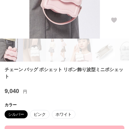
チェーン バッグ ポシェット リボン飾り波型ミニポシェッ
ト
9,040
円
カラー
シルバー
ピンク
ホワイト