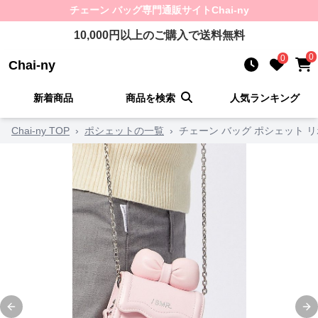
チェーン バッグ
専門通販サイト
Chai-ny
10,000
円以上のご購入で送料無料
0
0
Chai-ny
新着商品
商品を検索
人気ランキング
Chai-ny TOP
›
ポシェットの一覧
›
チェーン バッグ ポシェット 
Previous slide
Ne