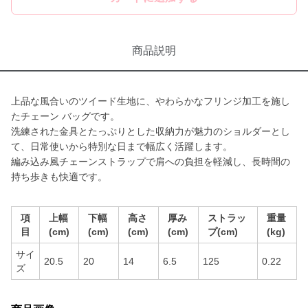
商品説明
上品な風合いのツイード生地に、やわらかなフリンジ加工を施し
たチェーン バッグです。
洗練された金具とたっぷりとした収納力が魅力のショルダーとし
て、日常使いから特別な日まで幅広く活躍します。
編み込み風チェーンストラップで肩への負担を軽減し、長時間の
持ち歩きも快適です。
項
上幅
下幅
高さ
厚み
ストラッ
重量
目
(cm)
(cm)
(cm)
(cm)
プ(cm)
(kg)
サイ
20.5
20
14
6.5
125
0.22
ズ