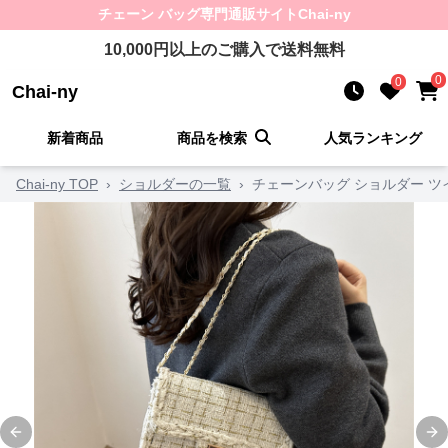
チェーン バッグ
専門通販サイト
Chai-ny
10,000
円以上のご購入で送料無料
0
0
Chai-ny
新着商品
商品を検索
人気ランキング
Chai-ny TOP
›
ショルダーの一覧
›
チェーンバッグ ショルダー 
Previous slide
Ne