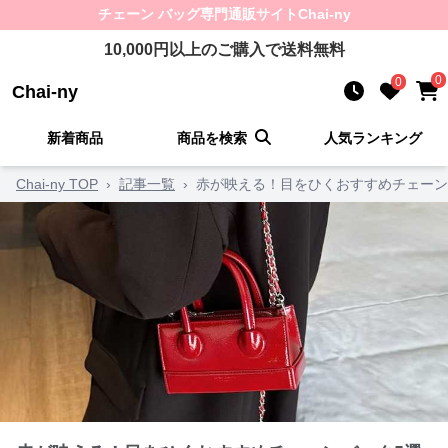
チェーン バッグ
専門通販サイト
Chai-ny
10,000
円以上のご購入で送料無料
0
0
Chai-ny
新着商品
商品を検索
人気ランキング
Chai-ny TOP
›
記事一覧
›
赤が映える！目をひくおすすめチェーン