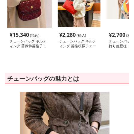
¥
15,340
¥
2,280
¥
2,700
(税込)
(税込)
(税込
チェーンバッグ キルテ
チェーンバッグ キルテ
チェーンバッグ 
ィング 薔薇飾菱格子ミ
ィング 菱格模様チェー
飾り虹模様ミニ
ニショルダー
ンショルダー
ー
チェーンバッグの魅力とは