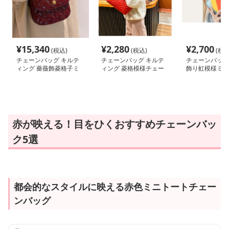
¥
15,340
¥
2,280
¥
2,700
(税込)
(税込)
(税込
チェーンバッグ キルテ
チェーンバッグ キルテ
チェーンバッグ 
ィング 薔薇飾菱格子ミ
ィング 菱格模様チェー
飾り虹模様ミニ
ニショルダー
ンショルダー
ー
赤が映える！目をひくおすすめチェーンバッ
ク5選
都会的なスタイルに映える赤色ミニトートチェー
ンバッグ