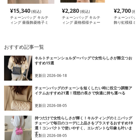
¥
15,340
¥
2,280
¥
2,700
(税込)
(税込)
(税込
チェーンバッグ キルテ
チェーンバッグ キルテ
チェーンバッグ 
ィング 薔薇飾菱格子ミ
ィング 菱格模様チェー
飾り虹模様ミニ
ニショルダー
ンショルダー
ー
おすすめ記事一覧
キルトチェーンショルダーバッグで女性らしさが際立つお
すすめ15選
更新日
2026-06-18
チェーンバッグのチェーンを短くしたい時に役立つ調整ア
イテムおすすめ21選！理想の長さで快適に持ち運べる
更新日
2026-08-05
持つだけで女性らしさが輝く！キルティングのミニバッグ
チェーンで毎日のコーデに上品さをプラスするおすすめ19
選！コンパクトで使いやすく、エレガントな印象も叶いま
す。
更新日
2026-08-05