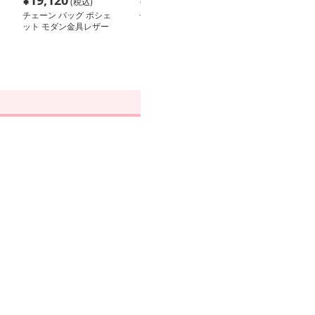
¥
19,120
¥
8,200
¥
3,840
(税込)
(税込)
(税込
チェーン バッグ ポシェ
チェーン バッグ クラシ
チェーン バッグ
ット モダン金具レザー
ック金具フラップショル
金具付きホーボ
チェーンポシェット
ダー