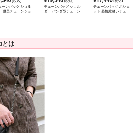
4,340
¥
19,540
¥
17,440
(税込)
(税込)
(税込)
ェーンバッグ ショル
チェーンバッグ ショル
チェーンバッグ ポシェ
ー 優美チェーンショ
ダー パンダ型チェーン
ット 菱格紋縫いチェー
ダーバッグ
ショルダーバッグ
ンポシェット
力とは